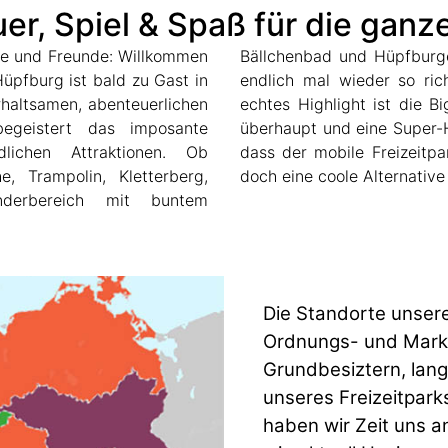
er, Spiel & Spaß für die ganze
ndte und Freunde: Willkommen
r jeden Alters können sich
pfburg ist bald zu Gast in
d sportlich betätigen. Ein
erhaltsamen, abenteuerlichen
- eine der größten Rutschen
egeistert das imposante
ür die großen Kinder. Klar,
dlichen Attraktionen. Ob
sch wertvoll ist, bietet er
e, Trampolin, Kletterberg,
doch eine coole Alternativ
inderbereich mit buntem
Die Standorte unsere
Ordnungs- und Markt
Grundbesiztern, lang
unseres Freizeitparks
haben wir Zeit uns a