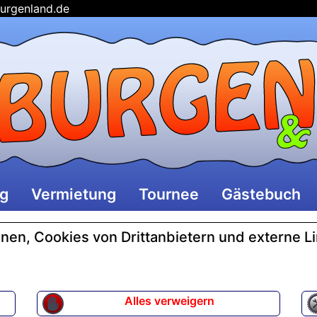
urgenland.de
ng
Vermietung
Tournee
Gästebuch
en, Cookies von Drittanbietern und externe L
Alles verweigern