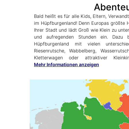
Abenteu
Bald heißt es für alle Kids, Eltern, Verwa
Bällchenbad und Hüpfburgenpalast – Kinde
im Hüpfburgenland! Denn Europas größte Hü
endlich mal wieder so richtig austoben un
Ihrer Stadt und lädt Groß wie Klein zu unt
echtes Highlight ist die Big-Green-Slide 
und aufregenden Stunden ein. Dazu b
überhaupt und eine Super-Herausforderung f
Hüpfburgenland mit vielen unterschie
dass der mobile Freizeitpark auch pädagogi
Riesenrutsche, Wabbelberg, Wasserrutsch
Kletterwagen oder attraktiver Kleink
Mehr Informationen anzeigen