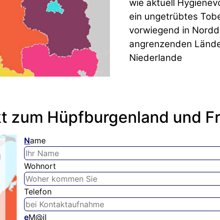
wie aktuell Hygienev
ein ungetrübtes Tob
vorwiegend in Nordd
angrenzenden Lände
Niederlande
kt zum Hüpfburgenland und Fr
N
ame
Wohnort
Telefon
e
M@il