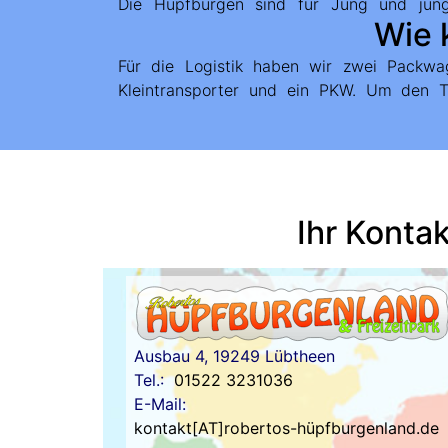
Die Hüpfburgen sind für Jung und jun
Wie 
Für die Logistik haben wir zwei Packwa
Abbau brauchen Sie sich also keine Sorg
Kleintransporter und ein PKW. Um den T
Ihr Konta
Ausbau 4,
19249 Lübtheen
Tel.:
01522 3231036
E-Mail:
kontakt[AT]robertos-hüpfburgenland.de