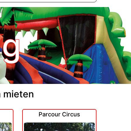
ng
m mieten
Parcour Circus