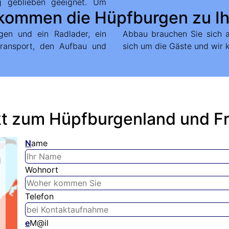
g geblieben geeignet. Um
kommen die Hüpfburgen zu I
gen und ein Radlader, ein
en zu machen. Sie kümmern
ransport, den Aufbau und
sich um die Gäste und wir 
kt zum Hüpfburgenland und Fr
N
ame
Wohnort
Telefon
e
M@il