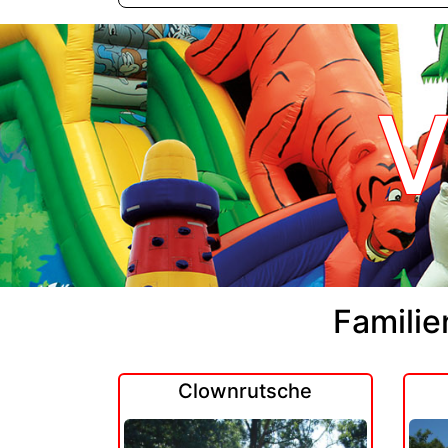
V
Familie
Clownrutsche