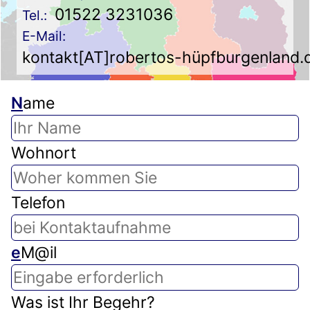
01522 3231036
Tel.:
E-Mail:
kontakt[AT]robertos-hüpfburgenland.
N
ame
Wohnort
Telefon
e
M@il
Was ist Ihr Begehr?